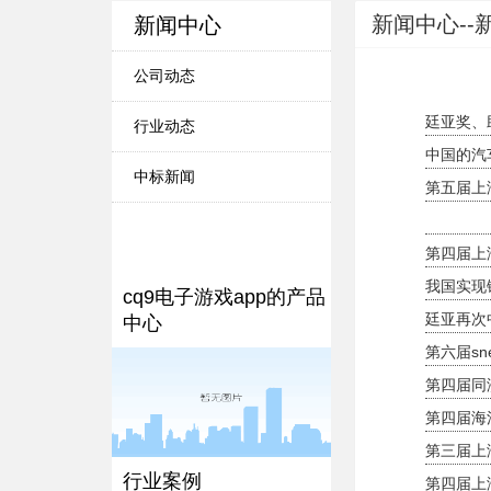
新闻中心--
新闻中心
公司动态
廷亚奖、
行业动态
中国的汽
中标新闻
第五届上
第四届上
我国实现
cq9电子游戏app的产品
廷亚再次
中心
第六届s
第四届同
第四届海
第三届上
行业案例
第四届上