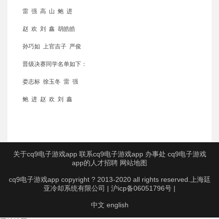
雷 强 高 山 鲍 进
赵 欢 刘 鑫 胡皓皓
孙巧如 上官吉子 严俊
晋级决赛同学名单如下：
娄志标 徐玉冬 雷 强
鲍 进 赵 欢 刘 鑫
关于cq9电子游戏app
联系cq9电子游戏app
办事处
cq9电子游戏
app的人才招聘
网站地图
cq9电子游戏app copyright ? 2013-2020 all rights reserved.上海廷
亚冷却系统有限公司 | 沪icp备06051796号 |
中文
english