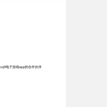
cq9电子游戏app的合作伙伴