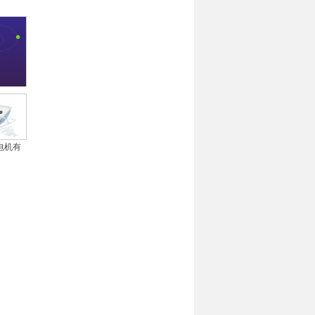
有限公
电机有