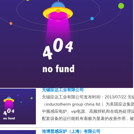
无锡应达工业有限公司
无锡应达工业有限公司发布时间：2013/07/22 
（inductotherm group china ltd.）
中频感应电炉、vip电源、高频焊机和在线热处理
配套设备的运行能耗有着极为显著的改善作用，被
埃博普感应炉（上海）有限公司