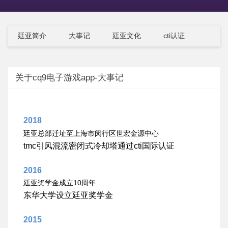
廷亚简介
大事记
廷亚文化
cti认证
关于cq9电子游戏app-大事记
2018
廷亚总部迁址至上海市闵行区世宏金源中心
tmc
引风混流密闭式冷却塔通过
cti
国际认证
2016
10
廷亚奖学金成立
周年
东华大学设立廷亚奖学金
2015