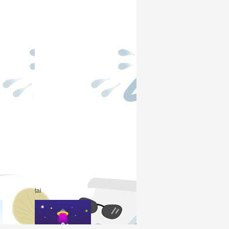
tci
tai