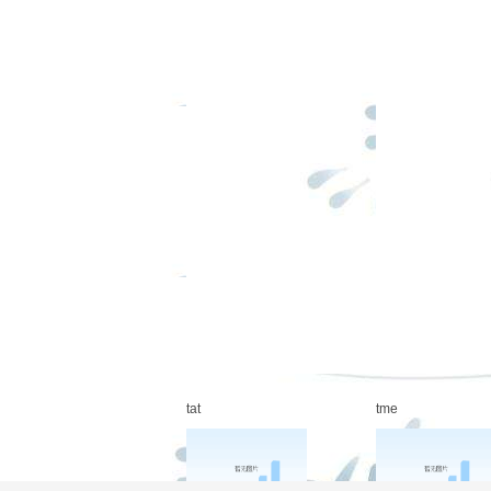
tmch
tct
tae
tcc
tat
tme