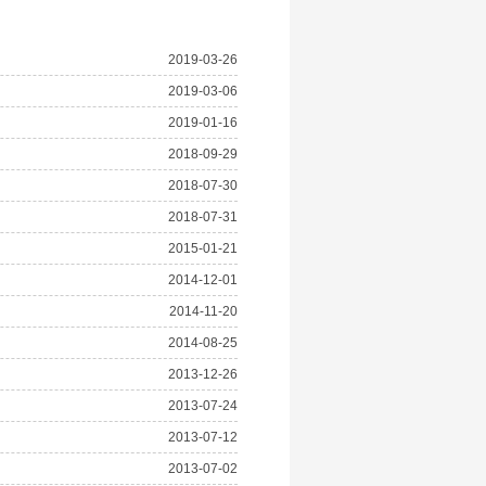
2019-03-26
2019-03-06
2019-01-16
2018-09-29
2018-07-30
2018-07-31
2015-01-21
2014-12-01
2014-11-20
2014-08-25
2013-12-26
2013-07-24
2013-07-12
2013-07-02