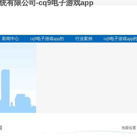
有限公司-cq9电子游戏app
新闻中心
cq9电子游戏app的
行业案例
cq9电子游戏app
产品中心
服务支持
闻
当前位置：