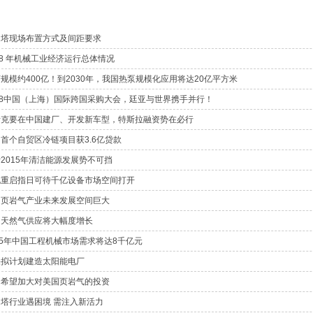
却塔现场布置方式及间距要求
18 年机械工业经济运行总体情况
规模约400亿！到2030年，我国热泵规模化应用将达20亿平方米
18中国（上海）国际跨国采购大会，廷亚与世界携手并行！
斯克要在中国建厂、开发新车型，特斯拉融资势在必行
首个自贸区冷链项目获3.6亿贷款
2015年清洁能源发展势不可挡
电重启指日可待千亿设备市场空间打开
国页岩气产业未来发展空间巨大
国天然气供应将大幅度增长
15年中国工程机械市场需求将达8千亿元
果拟计划建造太阳能电厂
国希望加大对美国页岩气的投资
塔行业遇困境 需注入新活力