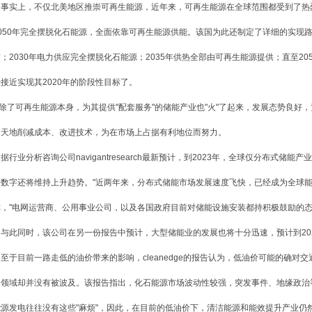
实上，不仅北美地区推崇可再生能源，近年来，可再生能源在全球范围都受到了热
050年完全摆脱化石能源，全面依靠可再生能源供能。该国为此还制定了详细的实现路径
；2030年电力供应完全摆脱化石能源；2035年供热全部由可再生能源提供；直至2
接近实现其2020年的阶段性目标了。
了可再生能源本身，为其提供"配套服务"的储能产业也"火"了起来，发展态势良好
朝天地削减成本、改进技术，为在市场上占据有利地位而努力。
业分析咨询公司navigantresearch最新预计，到2023年，全球仅分布式储能
一数字还将维持上升趋势。"近两年来，分布式储能市场发展速度飞快，已经成为全球能
称，"电网运营商、公用事业公司，以及各国政府目前对储能设施安装都持积极鼓励的态
此同时，该公司在另一份报告中预计，大型储能业的发展也将十分迅速，预计到202
于目前一路走低的油价带来的影响，cleanedge的报告认为，低油价可能的确对
力领域却并没有被波及。该报告指出，化石能源市场波动性较强，突发事件、地缘政治
能源发电往往没有这些"麻烦"，因此，在目前的低油价下，清洁能源和能效提升产业仍