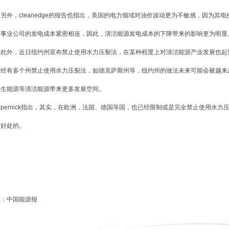
外，cleanedge的报告也指出，美国的电力领域对油价波动更为不敏感，因为其
用事业公司的发电成本紧密相连，因此，清洁能源发电成本的下降带来的影响更为明显
外，近日纽约州宣布禁止使用水力压裂法，在某种程度上对清洁能源产业发展也起到了积
已经有多个州禁止使用水力压裂法，如德克萨斯州等，纽约州的做法未来可能会被越来
再生能源等清洁能源带来更多发展空间。
ernick指出，其实，在欧洲，法国、德国等国，也已经限制或是完全禁止使用水力
有好处的。
源：中国能源报