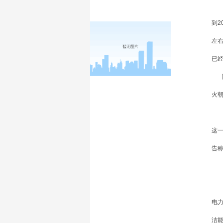
事
到2
左右
已经
除
火
据行
这
告
与
至
电
洁