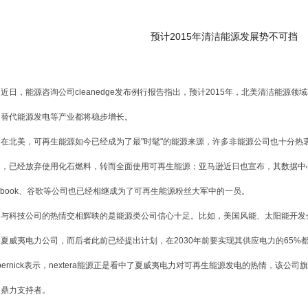
预计2015年清洁能源发展势不可挡
，能源咨询公司cleanedge发布例行报告指出，预计2015年，北美清洁能源
、替代能源发电等产业都将稳步增长。
北美，可再生能源如今已经成为了最"时髦"的能源来源，许多非能源公司也十分热
司，已经放弃使用化石燃料，转而全面使用可再生能源；亚马逊近日也宣布，其数据中
cebook、谷歌等公司也已经相继成为了可再生能源粉丝大军中的一员。
科技公司的热情交相辉映的是能源类公司信心十足。比如，美国风能、太阳能开发企业n
夏威夷电力公司，而后者此前已经提出计划，在2030年前要实现其供应电力的65%都来自
npernick表示，nextera能源正是看中了夏威夷电力对可再生能源发电的热情，该
的鼎力支持者。