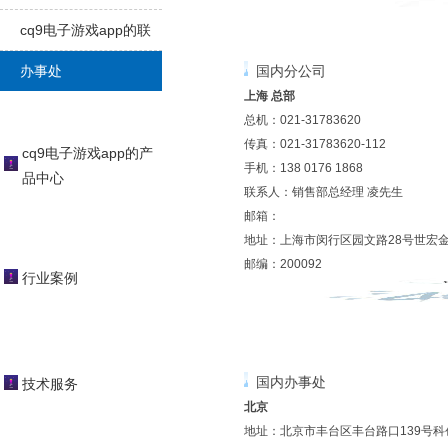
app
cq9电子游戏app的联
系方式
办事处
国内分公司
上海 总部
总机：021-31783620
传真：021-31783620-112
cq9电子游戏app的产
手机：138 0176 1868
品中心
联系人：销售部总经理 凌先生
邮箱：
地址：上海市闵行区园文路28号世宏金
邮编：200092
行业案例
国内办事处
技术服务
北京
地址：北京市丰台区丰台路口139号科创