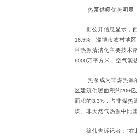
热泵供暖优势明显
据公开信息显示，西
18.5%
；淄博市农村地区
区热源清洁化主要技术
6000
万平方米，空气源
热泵成为非煤热源的
区建筑供暖面积约
206
亿
面积的
3.3%
，占非煤热
煤、非天然气热源中比
徐伟告诉记者：
“
在