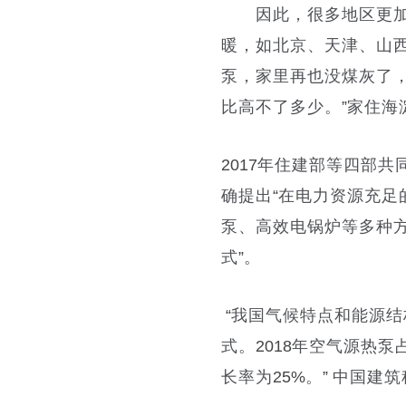
因此，很多地区更加
暖，如北京、天津、山
泵，家里再也没煤灰了
比高不了多少。
”
家住海
2017
年住建部等四部共
确提出
“
在电力资源充足
泵、高效电锅炉等多种
式
”
。
“
我国气候特点和能源结
式。
2018
年空气源热泵
长率为
25%
。
”
中国建筑