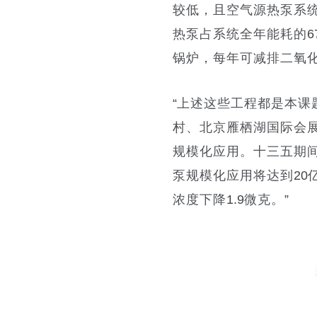
较低，且空气源热泵系
热泵占系统全年能耗的
6
锅炉，每年可减排二氧
“
上述这些工程都是本课
村、北京雁栖湖国际会
规模化应用。十三五期
泵规模化应用将达到
20
浓度下降
1.9
微克。
”