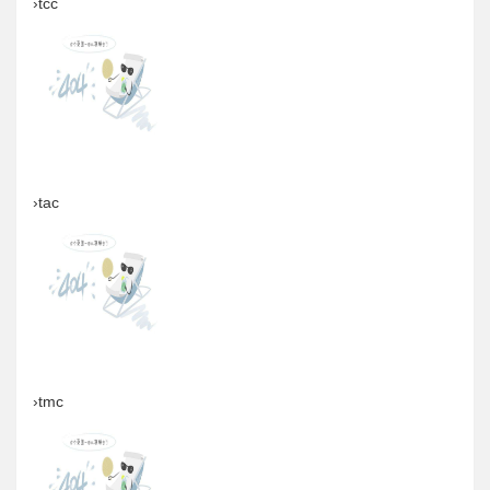
›tcc
›tac
›tmc