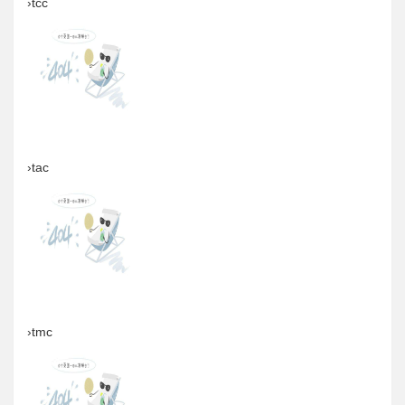
›tcc
›tac
›tmc