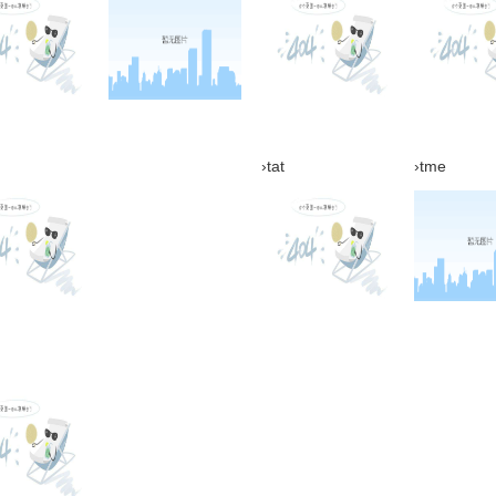
›tat
›tme