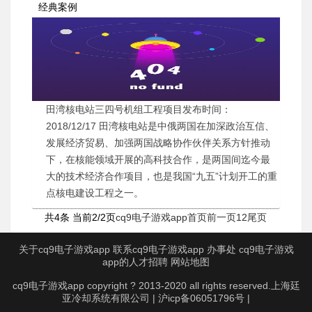
经典案例
田湾核电站三四号机组工程项目发布时间：
2018/12/17 田湾核电站是中俄两国在加深政治互信、
发展经济贸易、加强两国战略协作伙伴关系方针推动
下，在核能领域开展的高科技合作，是两国间迄今最
大的技术经济合作项目，也是我国“九五”计划开工的重
点核电建设工程之一。
共4条 当前2/2页
cq9电子游戏app首页
前一页
1
2
尾页
关于cq9电子游戏app
联系cq9电子游戏app
办事处
cq9电子游戏
app的人才招聘
网站地图
cq9电子游戏app copyright ? 2013-2020 all rights reserved.上海廷
亚冷却系统有限公司 | 沪icp备06051796号 |