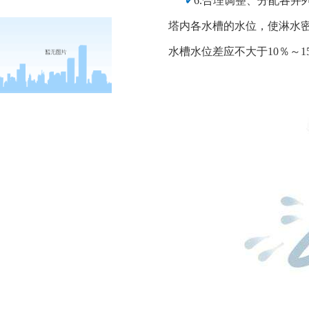
✔
6.合理调整、分配各并
塔内各水槽的水位，使淋水
水槽水位差应不大于
10％～