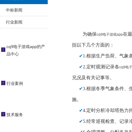
中标新闻
行业新闻
为确保
在
cq9电子游戏app
括以下几个方面的：
cq9电子游戏app的产
品中心
✔
1.根据生产负荷、气
✔
2.定时观测记录各
cq9电
兄况及有关记事等。
行业案例
✔
3.根据冬季气象条件
施。
✔
4.定时分析冷却塔热
技术服务
✔
5.经常巡视检查、记