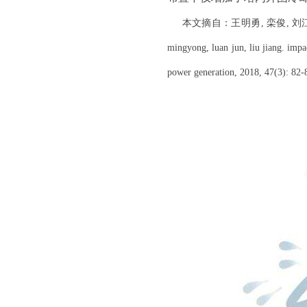
本文摘自：
王明勇
, 栾俊, 刘
mingyong, luan jun, liu jiang. impa
power generation, 2018, 47(3): 82-