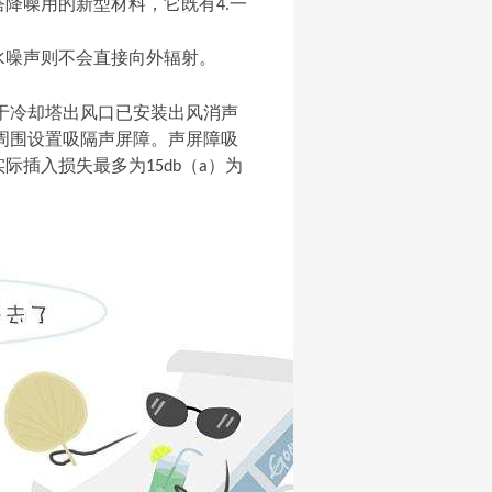
塔降噪用的新型材料，它既有
一
4.
。
水噪声则不会直接向外辐射。
于冷却塔出风口已安装出风消声
周围设置吸隔声屏障。声屏障吸
实际插入损失最多为
（
）为
15db
a