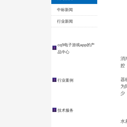
中标新闻
行业新闻
cq9电子游戏app的产
品中心
消
腔
器
行业案例
为
少
技术服务
水