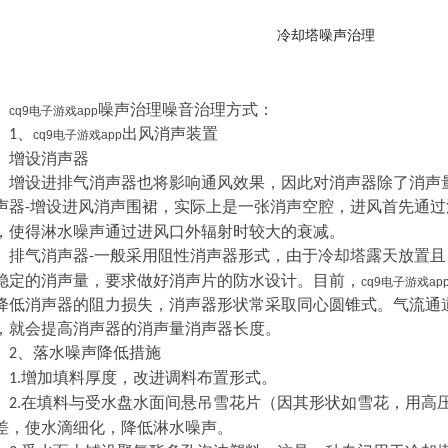
冷却塔噪声治理
噪声治理噪音治理方式：
cq9电子游戏app
、
出风消声装置
1
cq9电子游戏app
增设消声器
增设进排气消声器也将影响通风效果，因此对消声器除了消声
声器
增设进风消声围裙，实际上是一张消声空腔，进风首先通过
-
，使得淋水噪声通过进风口外辐射时较大的衰减。
排气消声器
一般采用阻性消声器形式，由于冷却塔露天放置且
-
稳定的消声量，要求做好消声片的防水设计。目前，
cq9电子游戏ap
降低消声器的阻力损失，消声器形状常采取同心圆锥式。气流通
，就会提高消声器的消声量消声器长度。
、落水噪声降低措施
2
增加填料厚度，改进调料布置形式。
1.
在填料与受水盘水面间悬吊雪花片（因其形状如雪花，用高
2.
差，使水滴细化，降低淋水噪声。