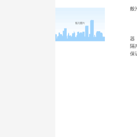
般
器
隔
保