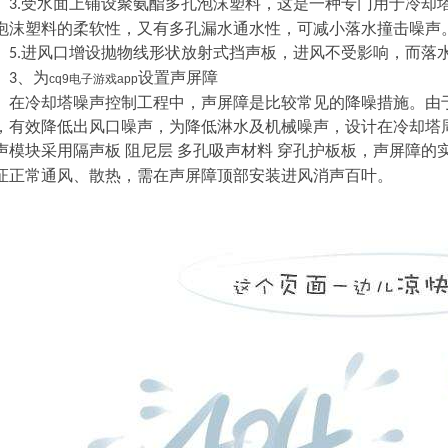
受水面上铺设聚氨酯多孔泡沫塑料，这是一种专门用于冷却
3.
泡沫塑料的柔软性，又有多孔漏水通水性，可减小落水撞击噪声
进风口增设抛物线形状放射式挡声板，进风不受影响，而落
5.
、为
设置声屏障
3
cq9电子游戏app
在冷却塔噪声控制工程中，声屏障是比较常见的降噪措施。由
，有效降低出风口噪声，为降低淋水及机械噪声，设计在冷却塔
声模块采用隔声板
阻尼层
多孔吸声材料
穿孔护板板，声屏障的
证正常通风、散热，需在声屏障顶部安装进风消声百叶。