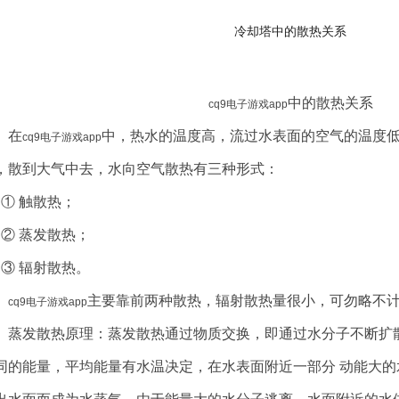
冷却塔中的散热关系
中的散热关系
cq9电子游戏app
在
中，热水的温度高，流过水表面的空气的温度
cq9电子游戏app
，散到大气中去，水向空气散热有三种形式
：
 触散热
；
 蒸发散热
；
 辐射散热
。
主要靠前两种散热，辐射散热量很小，可勿略不
cq9电子游戏app
蒸发散热原理
：
蒸发散热通过物质交换，即通过水分子不断扩
同的能量，平均能量有水温决定，在水表面附近一部分
动能大的