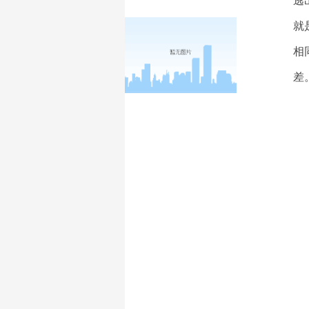
逃
就
相
差