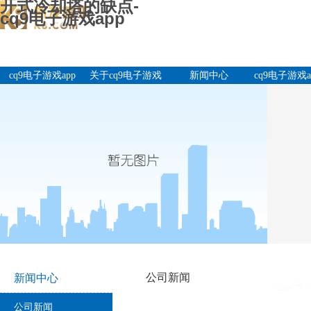
开式冷却塔的缺点-
cq9电子游戏app
cq9电子游戏app
关于cq9电子游戏
新闻中心
cq9电子游戏a
app
产品中
公司新闻
新闻中心
公司新闻