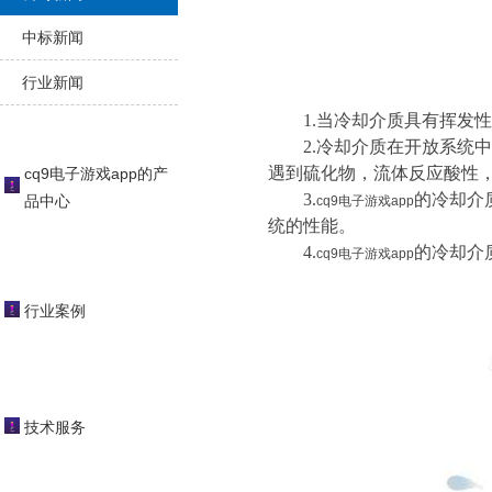
中标新闻
行业新闻
1
.当
冷却
介质
具有挥发性
2
.冷却介质在开放系统
遇到硫化物，流体反应酸性
cq9电子游戏app的产
3
.
的冷却介
品中心
cq9电子游戏app
统的性能。
4
.
的冷却介
cq9电子游戏app
行业案例
技术服务