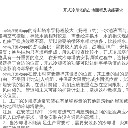
开式冷却塔的占地面积及功能要求
的冷却塔水泵扬程较大（扬程（约）
=水池液面与
cq9电子游戏app
接与空气接触，导致水质相对较差，需要经常换水，水的损失现
，也由于换热效率不高。所以需要的循环水相对较多，比较耗水
的占地面积：需要较大的水池，占地面积广，安
cq9电子游戏app
投资：换热结构只有填料组成，所以初投资比较小，开式冷却塔
也具有十分重要的意义，在开式冷却塔的安装调试过程中，选择
果选择了合适的位置，开式冷却塔的功能可以达到事半功倍的效
能会影响冷却塔的冷却能力。
在使用时需要选择其设备的位置，其主要的目的
cq9电子游戏app
自由、不受阻
碍地进入机组，并保证大限度地减少回流位置，实
却塔安装的因素，在设计阶段，我们应该把重点放在空间限制、
、风向领先、管道和未来可能的扩建计划上，掌握这些数据后，
安装位置。
1、工厂的冷却塔通常安装在有足够容量的其他建筑物的屋顶
较好地帮助冷却塔散热。
注意：在安装过程中，冷却塔进气口与建筑物之间的近距离应
新风入口塔的要求，避免安装在没有通风的高墙上。
2、当冷却塔不能满 足生产需要时，需要安装多的冷却塔，此