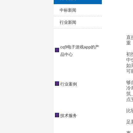
中标新闻
行业新闻
直
重
cq9电子游戏app的产
初
品中心
中
如
可
够
行业案例
冷
筑
点
比
技术服务
足