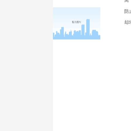
离
防
却