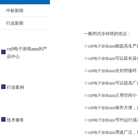
中标新闻
行业新闻
一般闭式冷却塔的优点：
☆
能
提高生产
cq9电子游戏app
cq9电子游戏app的产
品中心
☆
可以
延长设
cq9电子游戏app
☆
全封闭循环
cq9电子游戏app
☆
可以
提高厂
cq9电子游戏app
行业案例
☆
占用空间小
cq9电子游戏app
☆
操作方便，
cq9电子游戏app
技术服务
☆
节约运行成
cq9电子游戏app
☆
用途广泛，
cq9电子游戏app