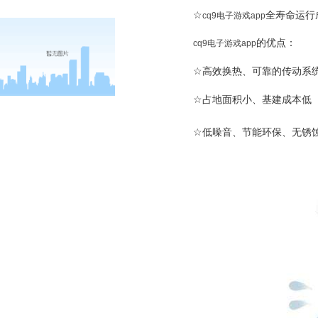
☆
全寿命运行
cq9电子游戏app
的优点：
cq9电子游戏app
☆
高效换热、可靠的传动系
☆
占地面积小、基建成本低
☆
低噪音、节能环保、无锈