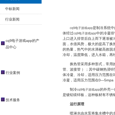
中标新闻
行业新闻
是制冷系统中
cq9电子游戏app
体经过
中的冷凝排
cq9电子游戏app
上口进入排管后自上而下逐渐被
cq9电子游戏app的产
面，水借风势，极大的提高了换
品中心
的热量，热气中的水滴被高效脱
冷却，温度降低，进入水箱，再
换热管采用多种形式，常用
管、波接管 ）；其中碳钢热浸锌
行业案例
体冷凝、冷却，适用压力范围在
0—5mpa
冷凝，适用压力范围在
制冷
的外壳一
cq9电子游戏app
是镀铝镁锌板，这种板材有不锈
技术服务
运行原理
喷淋水由水泵将集水槽中的