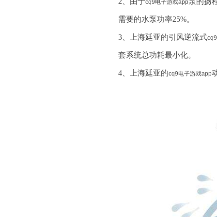
2、
由于
泵的扬
cq9电子游戏app
需要的水泵功率
25%
。
3、
上海廷亚的引风逆流式
cq
套系统总功耗最小化。
4、
上海廷亚的
cq9电子游戏app