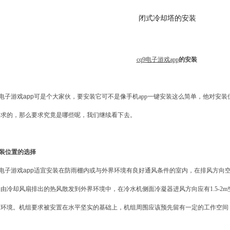
闭式冷却塔的安装
cq9电子游戏app
的安装
9电子游戏app
可是个大家伙，要安装它可不是像手机app一键安装这么简单，他对安
要求的，那么要求究竟是哪些呢，我们继续看下去。
安装位置的选择
9电子游戏app
适宜安装在防雨棚内或与外界环境有良好通风条件的室内，在排风方向空间
由冷却风扇排出的热风散发到外界环境中，在冷水机侧面冷凝器进风方向应有1.5-2m
作环境。机组要求被安置在水平坚实的基础上，机组周围应该预先留有一定的工作空间