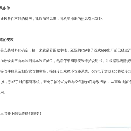
通风条件
于通风条件不好的机房，建议加导风道，将机组排出的热风引出室外。
水路的安装
先是安装材料的确定，接下来就是看图做事喽，廷亚的
cq9电子游戏app
出厂前已经过
套加热设备平向布置图将本装置就位，然后仔细阅读安装维护说明书，并根据现场情况
通等管件数景及相应软管和喉箍，接好冷却水循环管路系统。
cq9电子游戏app
将被冷
交 换，形成了封闭循环系统，避免了被冷却介质与空气接触而导致污染， 从而造成被
使用。
样三管齐下想安装错都难喽！