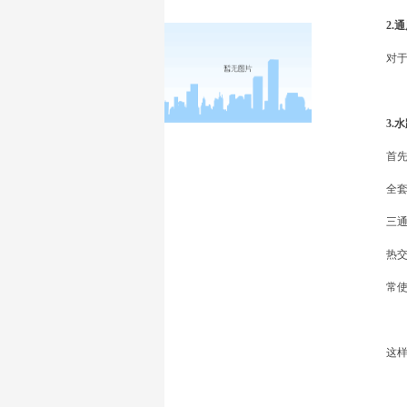
2.
对
3.
首
全
三
热
常
这