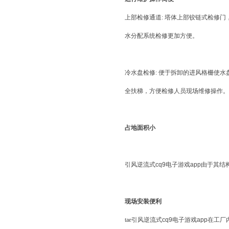
上部检修通道: 塔体上部铰链式检修
水分配系统检修更加方便。
冷水盘检修: 便于拆卸的进风格栅使
全扶梯，方便检修人员现场维修操作。
占地面积小
引风逆流式
cq9电子游戏app
由于其结
现场安装便利
tae引风逆流式
cq9电子游戏app
在工厂