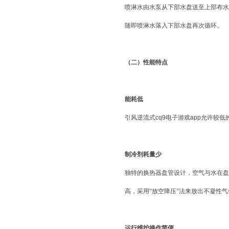
喷淋水由水泵从下部水盘送至上部布水
随即喷淋水落入下部水盘再次循环。
（二）性能特点
能耗低
引风逆流式
cq9电子游戏app
允许较低
制冷剂耗量少
独特的换热器盘管设计，空气与水在盘
高，采用“放空降压”法来放出不凝性
运行维护操作简便