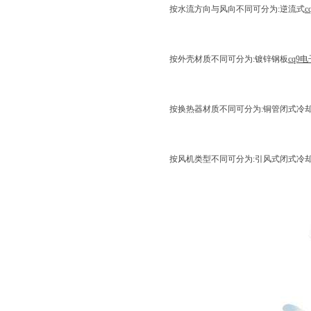
按水流方向与风向不同可分为:逆流式
c
按外壳材质不同可分为:镀锌钢板
cq9电
按换热器材质不同可分为:铜管闭式冷
按风机类型不同可分为:引风式闭式冷