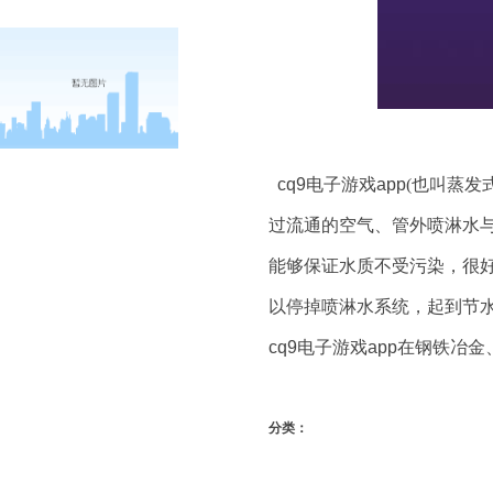
cq9电子游戏app
(也叫蒸发
过流通的空气、管外喷淋水
能够保证水质不受污染，很
以停掉喷淋水系统，起到节
cq9电子游戏app
在钢铁冶金
分类：