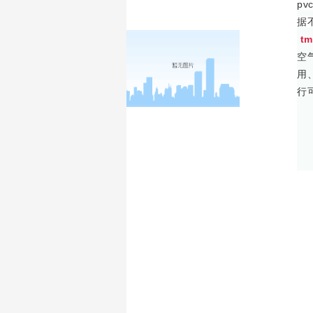
p
据
t
空
用
行