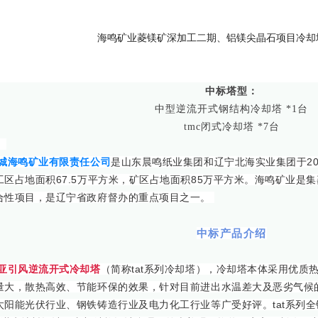
海鸣矿业菱镁矿深加工二期、铝镁尖晶石项目冷却
中标塔型：
中型逆流开式钢结构冷却塔 *1台
tmc闭式冷却塔 *7台
城海鸣矿业有限责任公司
是山东晨鸣纸业集团和辽宁北海实业集团于20
工区占地面积67.5万平方米，矿区占地面积85万平方米。海鸣矿业是
合性项目，是辽宁省政府督办的重点项目之一。
中标产品介绍
亚引风逆流开式冷却塔
（简称tat系列冷却塔），冷却塔本体采用优质
量大，散热高效、节能环保的效果，针对目前进出水温差大及恶劣气候
太阳能光伏行业、钢铁铸造行业及电力化工行业等广受好评。tat系列