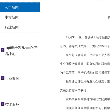
公司新闻
中标新闻
行业新闻
12月30日晚，在机械工程学院图
老师、辅导员汪文婷、上海廷亚冷却系
cq9电子游戏app的产
品中心
整个总决赛分为三个环节：个人展示
生会团委活动等等；即兴答题的题目囊
的关系等等，同学们精彩的回答博得了
行业案例
最后通过评委给分及大众投票，王志
奖由吴竹霞同学获得。
在场的获奖同学都觉得此次的奖学金
技术服务
此次首届廷亚奖学金的评选，同学们