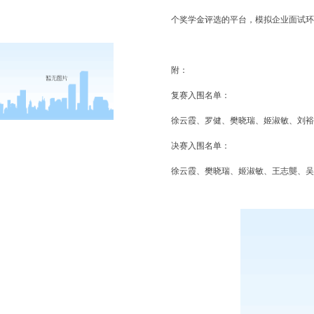
个奖学金评选的平台，模拟企业面试环
附：
复赛入围名单：
徐云霞、罗健、樊晓瑞、姬淑敏、刘裕
决赛入围名单：
徐云霞、樊晓瑞、姬淑敏、王志龑、吴