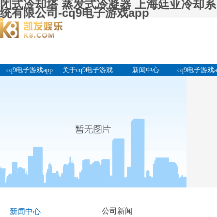
闭式冷却塔 蒸发式冷凝器 上海廷亚冷却系
统有限公司-cq9电子游戏app
cq9电子游戏app
关于cq9电子游戏
新闻中心
cq9电子游戏a
app
产品中
公司新闻
新闻中心