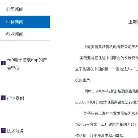
公司新闻
中标新闻
上海
行业新闻
上海美蓓亚精密机电有限公司于
2
美蓓亚将把促进中国事业的发展视
cq9电子游戏app的产
品中心
立了集团在中国的第一个当地法人
-
「
机的生产。
同时，
2002
年与新加坡的奂鑫集
行业案例
自
2003
年
8
月开始对电脑用键盘进行投
美蓓亚在上海的事业发展极为顺
为
54
万平方米、工厂建筑面积约为
14
万
技术服务
传动轴、计测器及电脑用键盘。