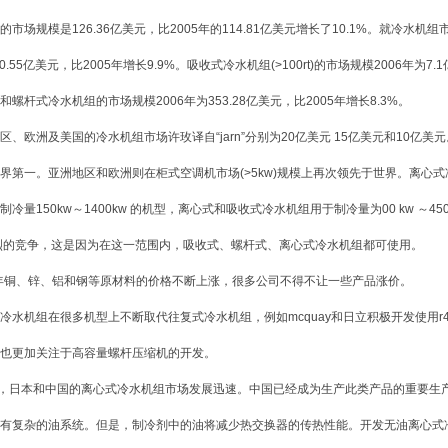
的市场规模是126.36亿美元，比2005年的114.81亿美元增长了10.1%。就冷水
10.55亿美元，比2005年增长9.9%。吸收式冷水机组(>100rt)的市场规模2006年为7
螺杆式冷水机组的市场规模2006年为353.28亿美元，比2005年增长8.3%。
欧洲及美国的冷水机组市场许玫译自“jarn”分别为20亿美元 15亿美元和10亿美
界第一。亚洲地区和欧洲则在柜式空调机市场(>5kw)规模上再次领先于世界。离心
冷量150kw～1400kw 的机型，离心式和吸收式冷水机组用于制冷量为00 kw ～4500k
烈的竞争，这是因为在这一范围内，吸收式、螺杆式、离心式冷水机组都可使用。
年铜、锌、铝和钢等原材料的价格不断上涨，很多公司不得不让一些产品涨价。
机组在很多机型上不断取代往复式冷水机组，例如mcquay和日立积极开发使用r4
也更加关注于高容量螺杆压缩机的开发。
日本和中国的离心式冷水机组市场发展迅速。中国已经成为生产此类产品的重要生产
有复杂的油系统。但是，制冷剂中的油将减少热交换器的传热性能。开发无油离心式