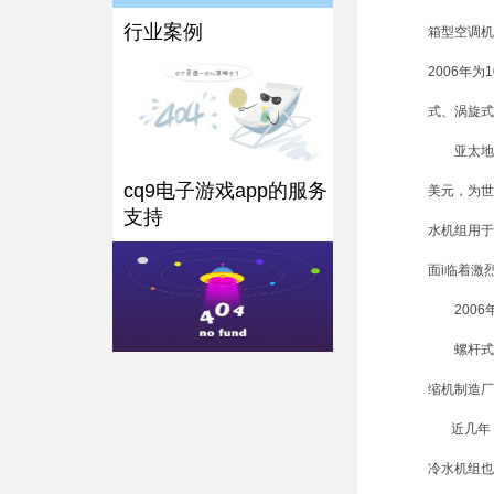
行业案例
箱型空调机
2006年为
式、涡旋式和
亚太地区、
cq9电子游戏app的服务
美元，为世
支持
水机组用于制
面i临着激
2006
螺杆式冷水
缩机制造厂
近几年，
冷水机组也