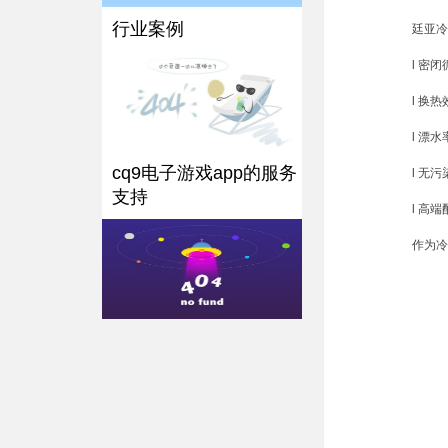
行业案例
廷亚冷却
l 密闭
l 换热
l 漂水
cq9电子游戏app的服务
l 无污
支持
l 高端
作为冷却