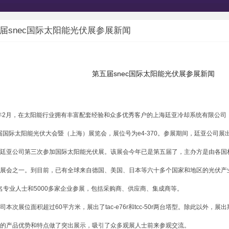
届snec国际太阳能光伏展参展新闻
第五届snec国际太阳能光伏展参展新闻
2月，在太阳能行业拥有丰富配套经验和众多优秀客户的上海廷亚冷却系统有限公司
第五届国际太阳能光伏大会暨（上海）展览会，展位号为e4-370。参展期间，廷亚公司展出
亚公司第三次参加国际太阳能光伏展。该展会今年已是第五届了，主办方是由各国
展会之一。到目前，已有全球来自德国、美国、日本等六十多个国家和地区的光伏产业
00名专业人士和5000多家企业参展，包括采购商、供应商、集成商等。
次展位面积超过60平方米，展出了tac-e76r和tcc-50r两台塔型。除此以外，
的产品优势和特点做了突出展示，吸引了众多观展人士前来参观交流。