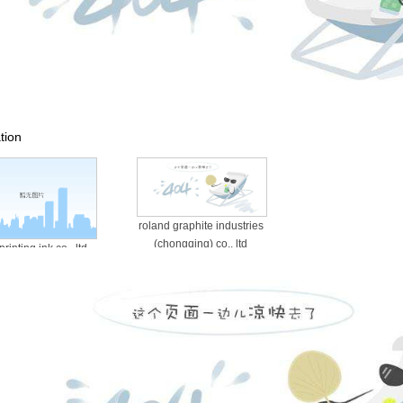
tion
roland graphite industries
(chongqing) co., ltd
printing ink co., ltd