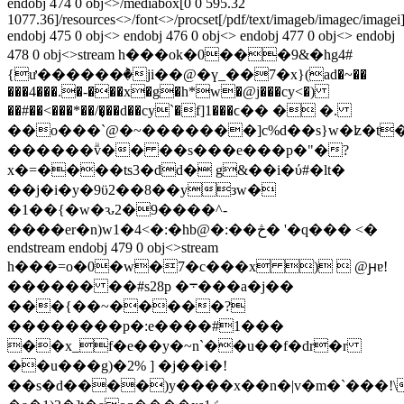
endobj 474 0 obj<>/mediabox[0 0 595.32
1077.36]/resources<>/font<>/procset[/pdf/text/imageb/imagec/image
endobj 475 0 obj<> endobj 476 0 obj<> endobj 477 0 obj<> endobj
478 0 obj<>stream h���ok�0���9&�hg4#
{ư������ٞ�ji��@�ү_��7�x}(ad�~��
���4���.�-���x�g�h*w�@j���cy<�)
��#��<���*��/�͎��d��cy`�f]1���ϲ�� � �.
��o���`@�~�������]c%d��s}w�ʫ�t
������ۗv�� ��s���e���p�"�?
x�=����ts3�dd� g&��i�ύ#�lt�
��j�i�y�9ϋ2��8��yзw�
�1��{�w�ԅ2�9����^-
����er�n)w1�4<�:�hb@�:��څ� '�q���
<�
endstream endobj 479 0 obj<>stream
h���=o�0�w�7�c���x )  @ԩɐ!
������ ��#s28p �܋���a�j��
���{��~�����?
��������p�:e����#1���
��x_f�e��y�~n`��u��f�dr�r
��u���g)�2% ] �j��i�!
��s�d����)y����x��n�|v�m�`���!\