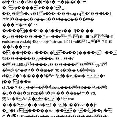
qdn�eԟa�x5!w���s�"m�j��0�~
�!fzp����-e���9!._!
��j�ߓü�ڢ�{ u�$�e���xog cq�\���k� [
����o�<��/{����z���]ò�
�����̌j!
�s������1�t�3��gx��kfj�� ��
�y2��f���,��в=��evu��ân]� 1o �=�
endstream endobj 483 0 obj<>stream h���=o�0�w��!�}
��àx�� p
�t��vj��xr���q��a��{����yhr��
姻�������pp���m�n"��?
�t�.td8(;q����v�|������yp'!
�o\*�d� ��m�|tb e�f�� 6�jh
cl�d�9 �����f�5è~5��e_�aa�|�z!
ʈ��"}��m
s{7k��bj���nben:����8��z�}
�3���s�q{fyzp��r��.��h�t� y&
湬.k>�8&ȫ@� ��*lwat
�<��2yq�z�bb�ǰ � p� ��'(vva��je
�_`�i=d�����ӎ>p���0�s��ր�
�ã΍�7�^n���)��x=x��^h���� �hu��}