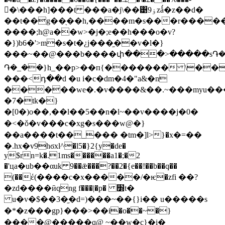
�\���h]���t ���a�j\��͹9ۏzǻ�z��d�
��t��g��֖��h,����m�s���r������
����;h@a��w>�j�;e��h���o�v?
�})b6�'>m�s�t�¿j���֦��v�l�}
���~��@���b����փ���>�����s֏�
֏�_��}h_��p>��п{������� \��
���<դ��d �u i�c�dm�4�"a&�n
�����we�.�v����&��.~���myu���$�
�7�tk�}
�[0�)o��,��l��5��n�l~��v����j�0�
�<�ǒ�v���c�xg�s���w@�}
��a����t��_��� �tm�]ӏ>}�x�=��
�.hx�v9hϭxl^�l5�}2{y�de�
y$rn=k�.1ms������a1�;�2
�'цa�ub��αuk 9��ǣ���?��2�{e��!��b��q��
(��έ(����c�x�����/�ѥ�zfi ��?
�zd����ӣqng f���|�p� ׽t�
u�v�$��3�֦�d=)���~��{}i�� u�����s
�*�z���gp}���>��i�o��~�}
����@�����q@ ~��w�c}�i�