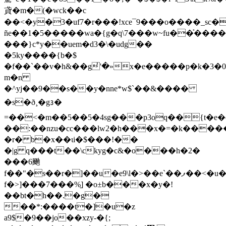
貣�m�(�wck��c
��<�y�3�uf7�r���!xce¯9���o����_sc���'"�i�c'vuz(
ñe��1�5�����wa�{g�q\7���w~fu��͐����
���}c*y��uem�d3�\�udg��
�5ky����{b�$
�f��`��v�h&��g່'�»x�e�����p�k�3
m�n
�^yj��9��s��y�nne*w$`��&����
�s�ð¸�g᭔�
=��<�m��5��5�4sg���p3oq��{t�e
��:��nzu�cc���lw2�h���x�=�k���
�r� b�x��ιi�$���!��
�|g q���t��\ckyg�c&�o���h�2�
���6䬀
f��"�sּ��r�]��u�e9\l�>��e`��ފ��<�u��������dw����ngϡ���:����e����7�ް1\wf�&%�sb�d?
f�>]���7���%֣] �o±b���x�y�!
��bt�h��.�g�
��*:����t�]�u�z
a9$�9��jo��xzy-�{;