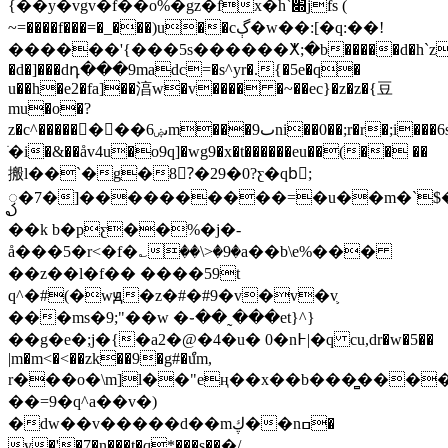
{��y�vgv�f��o%�gz�fx�h`׍jfs (
~=����f���=�_���)u��cڳ�w��:[�q:��!
������'{���5s������ⵅ;�b�����d�h`z
�d�]���dդ���9madc=�s^yr�.{�5e�q�
u��h�e2�fa]��湻w�v���� �~��ec}�z�z�{⾖
mu�o�?
z�c^��������6ىۻm���ٮ9ni��0��;r�r�;i���6s�l�2�ԏj;uw�5n��5=mǵi��
ֺ�i�&��åv4u�o9q]�wg9�x�t������eu��(�� ��
搬l��`�gֺ�8?ّ�29�0?ƹ�qbْ;
ꦽ�7�]����������=�u��m�`$
��k b�pƹ��%�j�-
å���5�r<�f�؎��\>�9�a��b\e%���
��z��l�f�� ����59t
q^�#(�wԭ�z�#�#9�v�v�v֛
���ms�9;"��w �֊��˷���et}^}
��g�e�;j�{�a2�@�4�u� 0�n߅|�q cu,dr�w�5��
|m�m<�<��zk��9�g#�ްum,
r���o�\m]l��"eң��x��b���̻����8
��=9�q^a��v�)
�dw��v�����d��mڮ��nߛ�
v�'�7�n���t�q*���s��ֲ�/