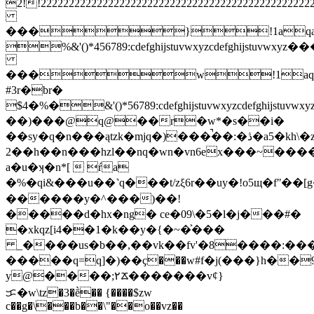
2!!22222222222222222222222222222222222
���}!1aqa
%&'()*456789:cdefghijstuvwxy
���w!1aq
#3r�br�
$4�%�&'()*56789:cdefghijstuvw
��)���@q@��r�w*�s��i�
��sy�q�n���ątzk�mjq�)���̚��:�ڎ�a5�kh\�z�{j�<��1��z^�z%�=ex�9�"�� j����r8���eboq�p�mc�
2��h��n���hzl��nq�wn�vn6ex���~����dɀ���w�:���s_�h^i['�{j�׵��ss�
a�u�ʞ�n*[  ŕa
�%�qi&���u��˺q���t/zξ6r��uy�!o5щ�fʺ��[g
������y�^���)��!
�����d�hx�ng� ce�09\�5�l�j���#�
�xkqz[i4��1�k��y�{�~�͐���
_����us�b��,��vk��fv'�8����:�
�����q=q]�)��ҫ���w#f�j(���}h��
y@����;۲ᰇ�������vȼ}
ᜃ�w\tz�3�ḕ�� {����$zw
c��g�\���b��\"��o��vz��