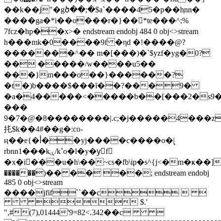
��k��j"�gծ��;�$a`����45�p��hֵnn�
����ga�*i��o���r�}��*te���^;%
7fcz�hp��x>� endstream endobj 484 0 obj<>stream
h���mk�0����9f �ηd �!����@?
�������^�� m�[���)�`$yzf�yg�0?
�� �����/w����u5��
���}m���o��}������?
�t�)b����$���ȋ��?���9�
�a�4�����<�����b��[���2�s9
���
9�7�@�8��������|.c;�j�����4���z
扥$k��4#��g�:co-
ң��e{�أ��yj����c���
�o�|̟
rbnn1���kۑ/k˚o�l�y�yٍf
�x�i�ׁ��u�h\��~cs�fb\ip�s^{j<�m�ҝ��]
������)�� �� ��; endstream endobj
485 0 obj<>stream
����jfif``��c  
 $.'
",#(7),01444'9=82<.342��c 