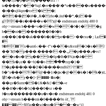
�a�1)3�]t�aoq����xsٵ1-
ta����y"��%qf.�er���\�*u��f��u��
�r��κjf4qm�xv!�k �|
�;��j�i
#�_&�zho�,іiuf��*,�jl��
g��z�t���w�?)@� endstream endobj 480 0
obj<>stream h���=o�0�w��!�}�  �g
h��ni� i������8�l�b
m���{���ak���b�(�pe��>��rxu�ܫ1ۯf���)��ǘ�f��r���f�3)�i�t;�a2�_�
�
9�#��`ϫ�am6-:��~f"v���x&ʏm�3�x�/
��`$(9�p���.����f-��ݒ�p���ڍ�vc!
��x�o�!jq��h�6p�lh�$%)n�4�
��k�ݦz� �=h)��r֊���zzp�}�
�g���t�/��]!�ȱ��t��mdlϋ^�
ƃ�"x���7�@��{r�թc�@��k�1�k�)d,x 
肈5�v&�y��]>]����<�m�|
��qx�$umr�ǟ�{&�&{\��ނe
��4f�v�b�!x[���0�xr s��
f�ru������i��u�v�e� endstream endobj 481 0
obj<>stream h���mk�0����9n όf_`
�l����b=$95н��wj�ro�ʖ��~�w^i}