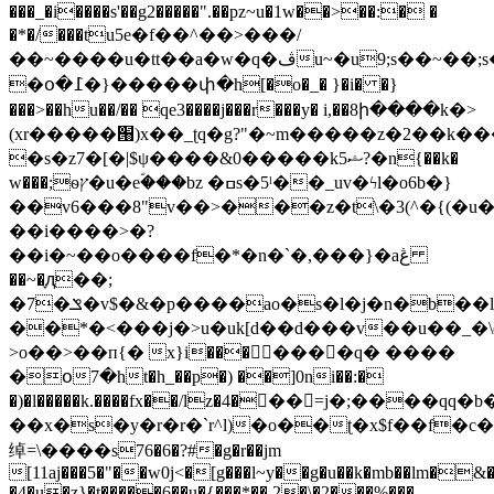
���_�i����s'��g2�����".��pz~u�1w��>��:� �
�*�/���tu5е�f��^��>���/
��~����u�tt��a�w�q�ڤu~�u9;s��~��;s��~�����z��
�օ�߁�}�����փ�h[�o�_� }�i� �}
���>��hu��/�� qe3����j���r���y� i,��8ի����k�>
(xr�����՘)x��_ʈq�g?"�~m�����z�2��k��
�s�z7�[�|$ψ����&0�����k5ޝ?�n{��k�
w���;ѳץ�u�eؐ���bz �ߛs�5ˡ��_uv�ϟl�o6b�}
��v6���8"v��>���z�t\�3(^�{(�u��`��`ha޺!o�vst�͢'ܤ����֖q
��i����>�?
��i�~��o����f�*�n�ˋ�,���}�aڠ
��~�֢ԯ��;
�7�ݏ�v$�&�p����ao�s�l�j�n�b��l�^��
��*�<���j�>u�uk[d��d���v��u��_�
>o��>��п{� x}i�������q� ����
�օ7�ht�h_��p�) ��]0ni��:�
�)�l�����k.����fx��/lz�4��ٍ�=j�;����qq
��x�s�y�r�r�`r^l)�o��ʈ�x$f��f�c�{եa�1�5�ϩ
绰=\����s76�6�?#�g�r��jm
[11aj���5�"��w0j<�[g���l~y��g�u��k�mb��lm�&�
�4�u�z}�t�����6��u�{���*��.2�\�2���%���-