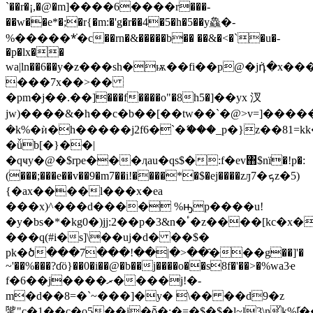
`��r�¡,�@�m]����6����r���-
��w��e*�;�r{�m:�'g�r��4�5�h�5��y鱻�-
%�����*᷸�c��rn�&�����b�� ��&�<�`�u�-
�p�lx��
wa|ln��6��у�z���sh�ѭ��fi��p@�jܵդ�
���7x��>��
�pm�j��.��]���f����o"�8h5�]��yx 汊
jw)����&�h��c�b��[��tw��`�@>v=]�����
�k%�ѝ�h�����j2f6�`�ޭ���_p�}z��81=
�ǚb[�}��|
�qҹy�@�$rpe���ӆau�qs$�:f�ev΋$nï�!p�:
(���;���e��v��9�m7��i!����*�$�ej����zԓ7�ܟz�5)
{�ax����l���x�ea
���x)^���d���� %ԣp����u!
�y�bs�*�kg0�)jj:2��p�3&n�ٴ�z����[kc�x��[��-
���q(#i�s]\��uj�d� ��$�
pk�ծ���7���!��|�>��҄���g��]'�
~'��%���?ɗö}��0�i��@�b��j����o��s8f�'��>�%wa3ҽ
f�6��j����ރ����j!�-
m�d��8=�`~���]�y� \�� ��d9�z
騭 "c�1��c�o5��i�ȭ�;�=�$�$�l~l3\nͮ