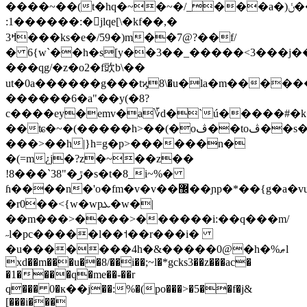
����~��(t�hq�~�~�/_���a�)ݩ����
:1������:�jlqe[\�kf��,�
ߞ3���ks�e�/59�)m��7@?
��f/
� 6{w`��h�s[y��3��_�����<3���j�
���qg/�z�o2�f㰯b \��
ut�0a������g���tϗ8\�u�la�m������
������6�a"��y(�8?
c����ey�emv�a؆d�`ú�����#�k�
��ʨ�~�(�����h>��(�oڤ��toڤ��s�>��п{�}
���>��h|}h=g�p>������n�
�(=m¿j�?z�~��z��
!8���`38"�ڙ�s�t�8_i~%�
ɦ����n�'o�fm�v�v��޼��ɲp�*��{g�a�vu?
�r0��<{w�wpܥ�w�|
��m���>����>������i:��q���m/
˶l�pc�����l��˦��r���i�
�u�������4h�&�����0@�h�%ޠl
xd��m���u��8/��i��;~l�*gcks3��z���ac�
�1����q�me��-��r
q��� 0�к��j��:%�(po���>�5��f�j&
[���i���