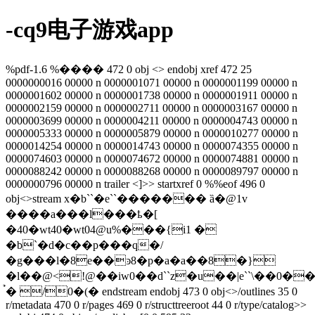
-cq9电子游戏app
%pdf-1.6 %���� 472 0 obj <> endobj xref 472 25
0000000016 00000 n 0000001071 00000 n 0000001199 00000 n
0000001602 00000 n 0000001738 00000 n 0000001911 00000 n
0000002159 00000 n 0000002711 00000 n 0000003167 00000 n
0000003699 00000 n 0000004211 00000 n 0000004743 00000 n
0000005333 00000 n 0000005879 00000 n 0000010277 00000 n
0000014254 00000 n 0000014743 00000 n 0000074355 00000 n
0000074603 00000 n 0000074672 00000 n 0000074881 00000 n
0000088242 00000 n 0000088268 00000 n 0000089797 00000 n
0000000796 00000 n trailer <
]>> startxref 0 %%eof 496 0
obj<>stream x�b``�e``������� ȁ�@1v
����a���l���ҍ�[
�40�wt40�wt04@u%���{i1 �
�b`�d�c��p���q�/
�g���l�8e��ͽ8�p�a�a��8�}
�l��@<!@��iw0��d``z�u��|e``\��0�
̉� /0�(� endstream endobj 473 0 obj<>/outlines 35 0
r/metadata 470 0 r/pages 469 0 r/structtreeroot 44 0 r/type/catalog>>