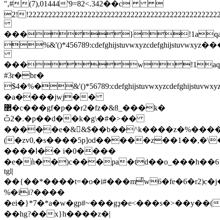
",#(7),01444'9=82<.342��c 
2!!22222222222222222222222222222222222
���}!1aqa
%&'()*456789:cdefghijstuvwxy
���w!1aq
#3r�br�
$4�%�&'()*56789:cdefghijstuvw
�a����jwj��
޲�c���gf�p��r2�fz�&8_���k�
ѽ2�.�p��d��k�g\�#�>��
�����e�&&$��b��^k����z�%����
(�zv0,�s����5p]od�����z��1��,�\
����ߊ�� i�0����
�e�ǹ��)c���pa�td��o_���h��6
tgl|
��{��*����t=�o�i#���mͬw6�fe�6�r2)c
%�ii?����
�ei�}*7�*a�w�gp#~���gҙ�e<���s�>��у��(
��hg?��x}h����z�|