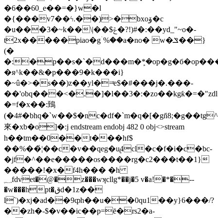
�6��60_e��=�}w�l
�{���v7��ϟ.��)>�bxoۆ�c
�u���3�~k��\|��$ݝ�?!)#�:��yd_"~o�-
t2x�����piao�gۤ%��a�no� w�ݏ��}
(�
�:�p��s�`�d���m�ܾ*�op�g�б�op��
�я^k��&�p���9�k���i}
�~û�>�s��)z��yl�=ͬe$�#���j�.���-
��'obq���<�.�]�l��3�:�zo��kgƙ�=�"zdl�,
�=f�x��:鵄
(�4#�bhq�`w��$�nc�df�`m�q�[�gn̈́8;�g��tg
來�xb�o]�:j endstream endobj 482 0 obj<>stream
h��tm��0��t���hf$
��%��҅¦��c�v��qeg�u̢4cl�c�f�i�c�bc-
�jf�^��e�����os����rg�c2���t��1}
�����!�x�f4h��� �h
؁fdvet�@�z���wʞcllg*��j�5 v�a!�*�--
�w���hpt�قd�1z��
l`)�xj�ad��9ȹh��u��0qu1��y}6���/?
��zh�-$�v��ic��p=ē�rs2�а-