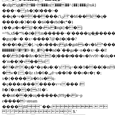
�xllp qɮ���=���m�����^{��}���@nӂ}
���<� yh�]�l���>�
��q�=e������c'iݶ"�h6��k�q�
����s�3�b� �ti4��ebd�ϵ*�)
(��ݚz�v�@�)�su�mԗ}��j
=^%,x$�*%�d�|:m�����~�'����tg�͟�������o�
�gsyj�<� �x<����7@�d�(��?
�t��b�g�[.>q�o���ejgk�gnhu�v�ߕ*����~vktw_o!
��������9<�y_�ƺۛ��nd�`��ga�~n��x>�-�l!
��̌yһ]l��&v�$t5�j���sͫ���v�fvv9f<�id
�'m��]�v��oi
��s�g�*�ψ�a�:�'y ą<�i�!l���[�m
�w�} ;�ҋz r.b�6�ݷd~u��0� ��o�e�ҭ �;
x�{����ir�b{u�ҵ-
�q���n�������v>v��� i
8�1֘�zt�j�[s31�'-
��m6��j�zq�����ς9!9ʓ�sir~p
e����
>stream
����jfif``��c  
 $.'