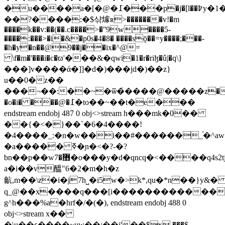
�u����a�[�@�߁���p�j�[l��߈y�1�����6��lb��'��z��u��?
��?����:�$샦㷾ʀ>�������v!�m
����k��v:��(��.c����>�ʺ9w����5-
����:���>�i�&�p0s�4�8� ����sǭ��=y����;���-
�h�y�n��@9��j��ix�^@=
\f�m�'���i�c�ϖ'���&�qwi�1�r�riɮ�û|�q\}
���]v����ά�]]�d�)���jd�)��z}
u��0�z��
���¬��:��~�ѿ�҅����@�����z�zc
�o�i� ���@�߁�to��~��t�e���
endstream endobj 487 0 obj<>stream h���mk�0��
��{�<�}��`�6�4����!
�4����_:�n�w��i��#������_֫�^aw��o�
�a����� ߧ�ɲ�<�?-�?
bn��p��w޻�7�o���y�d�qncq�<����q4s2tjcs�����
a�i��v醞"6�2�m�h�z
䶳,m��\z�i�j7h˽�i5w�>k*,qu�*n��}y&
q_@��x����q���[i�������������
g^h���%a�hrf�/�(�), endstream endobj 488 0
obj<>stream x��
�\u��ϲ����~uw��;��j'��$ҝ ���$